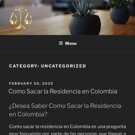
Skip
to
content
ABOGADOS EN COLOMBIA |
Somos una de sus mejores opciones en firmas de experimentados
abogados en Colombia. Consultenos hoy mismo su situacion.
TEL. 305 307 6505
Menu
CATEGORY:
UNCATEGORIZED
POSTED
FEBRUARY 20, 2025
ON
Como Sacar la Residencia en Colombia
¿Desea Saber Como Sacar la Residencia
en Colombia?
Como sacar la residencia en Colombia es una pregunta
muy frecuente por parte de las personas que llaman a