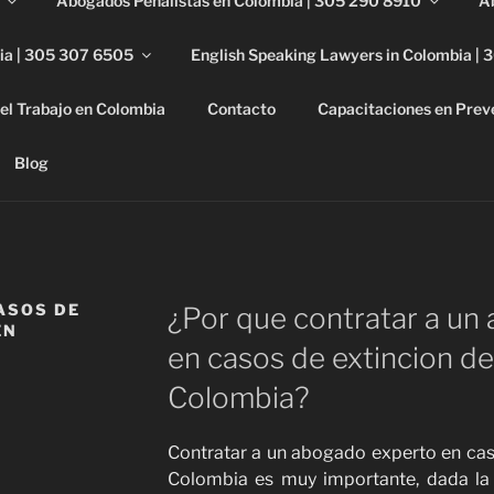
Abogados Penalistas en Colombia | 305 290 8910
A
ia | 305 307 6505
English Speaking Lawyers in Colombia |
el Trabajo en Colombia
Contacto
Capacitaciones en Prev
EN COLOMBIA | TEL.
iones en firmas de experimentados abogados en Colombia. C
Blog
ASOS DE
¿Por que contratar a un
EN
en casos de extincion d
Colombia?
Contratar a un abogado experto en cas
Colombia es muy importante, dada la