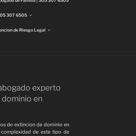
bogado de Familia | 305 307 6505
 305 307 6505
encion de Riesgo Legal
 305 307
onsultenos hoy mismo su situacion.
 abogado experto
e dominio en
os de extincion de dominio en
 complexidad de este tipo de