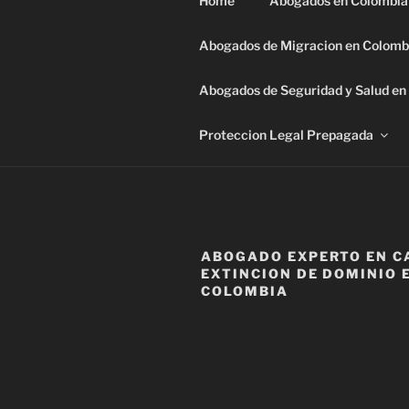
Home
Abogados en Colombia
Skip
to
Abogados de Migracion en Colomb
content
Abogados de Seguridad y Salud en 
ABOGADOS 
Somos una de sus mejores opc
Proteccion Legal Prepagada
6505
ABOGADO EXPERTO EN C
EXTINCION DE DOMINIO 
COLOMBIA